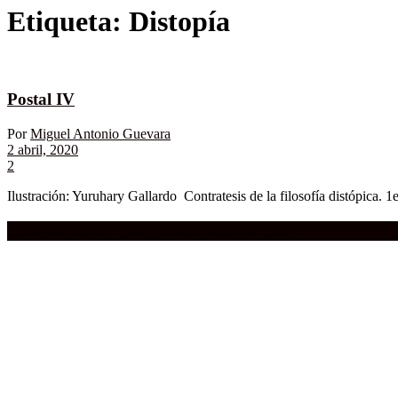
Etiqueta:
Distopía
Postal IV
Por
Miguel Antonio Guevara
2 abril, 2020
2
Ilustración: Yuruhary Gallardo Contratesis de la filosofía distópica. 
Compra aquí:
Qué grande ERA el cine