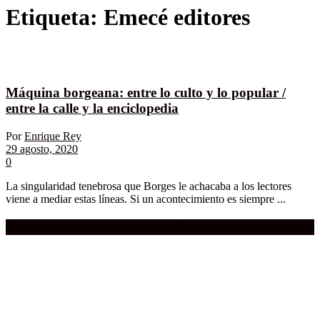
Etiqueta:
Emecé editores
Máquina borgeana: entre lo culto y lo popular /
entre la calle y la enciclopedia
Por
Enrique Rey
29 agosto, 2020
0
La singularidad tenebrosa que Borges le achacaba a los lectores
viene a mediar estas líneas. Si un acontecimiento es siempre ...
Compra aquí:
Qué grande ERA el cine