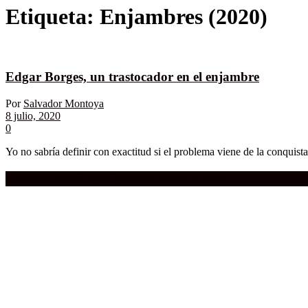
Etiqueta:
Enjambres (2020)
Edgar Borges, un trastocador en el enjambre
Por
Salvador Montoya
8 julio, 2020
0
Yo no sabría definir con exactitud si el problema viene de la conquista e
Compra aquí:
Qué grande ERA el cine