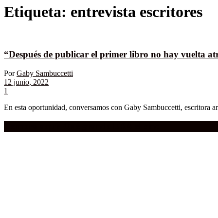
Etiqueta:
entrevista escritores
“Después de publicar el primer libro no hay vuelta a
Por
Gaby Sambuccetti
12 junio, 2022
1
En esta oportunidad, conversamos con Gaby Sambuccetti, escritora arg
Compra aquí:
Qué grande ERA el cine