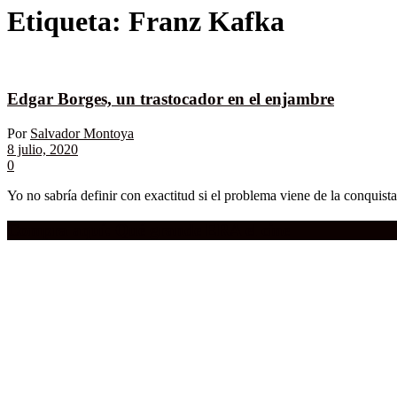
Etiqueta:
Franz Kafka
Edgar Borges, un trastocador en el enjambre
Por
Salvador Montoya
8 julio, 2020
0
Yo no sabría definir con exactitud si el problema viene de la conquista e
Compra aquí:
Qué grande ERA el cine