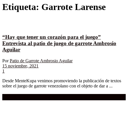
Etiqueta:
Garrote Larense
“Hay que tener un corazón para el juego”
Entrevista al patio de juego de garrote Ambrosio
Aguilar
Por
Patio de Garrote Ambrosio Aguilar
15 noviembre, 2021
1
Desde MenteKupa venimos promoviendo la publicación de textos
sobre el juego de garrote venezolano con el objeto de dar a ...
Compra aquí:
Qué grande ERA el cine