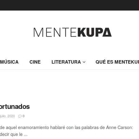
MÚSICA
CINE
LITERATURA
QUÉ ES MENTEKU
fortunados
julio, 2020
0
de aquel enamoramiento hablaré con las palabras de Anne Carson:
cir que le ...