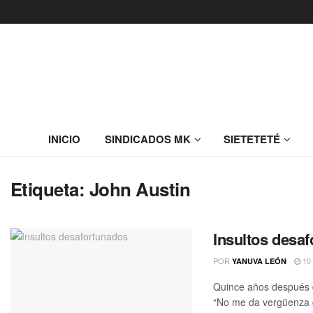
INICIO
SINDICADOS MK
SIETETETÉ
Etiqueta:
John Austin
Insultos desa
POR
10 
YANUVA LEÓN
Quince años después 
“No me da vergüenza de