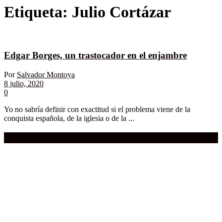
Etiqueta:
Julio Cortázar
Edgar Borges, un trastocador en el enjambre
Por
Salvador Montoya
8 julio, 2020
0
Yo no sabría definir con exactitud si el problema viene de la
conquista española, de la iglesia o de la ...
Compra aquí:
Qué grande ERA el cine