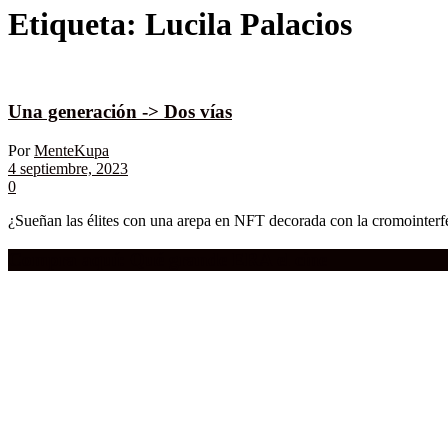
Etiqueta:
Lucila Palacios
Una generación -> Dos vías
Por
MenteKupa
4 septiembre, 2023
0
¿Sueñan las élites con una arepa en NFT decorada con la cromointerf
Compra aquí:
Qué grande ERA el cine