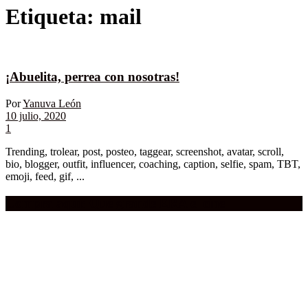
Etiqueta:
mail
¡Abuelita, perrea con nosotras!
Por
Yanuva León
10 julio, 2020
1
Trending, trolear, post, posteo, taggear, screenshot, avatar, scroll,
bio, blogger, outfit, influencer, coaching, caption, selfie, spam, TBT,
emoji, feed, gif, ...
Compra aquí:
Qué grande ERA el cine