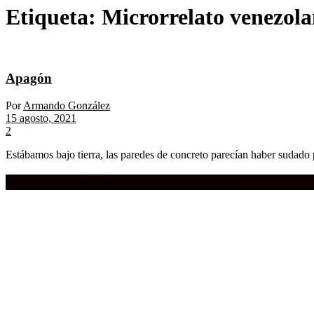
Etiqueta:
Microrrelato venezol
Apagón
Por
Armando González
15 agosto, 2021
2
Estábamos bajo tierra, las paredes de concreto parecían haber sudado p
Compra aquí:
Qué grande ERA el cine