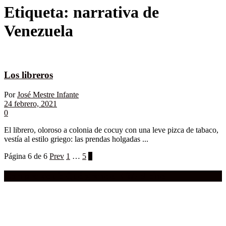
Etiqueta:
narrativa de
Venezuela
Los libreros
Por
José Mestre Infante
24 febrero, 2021
0
El librero, oloroso a colonia de cocuy con una leve pizca de tabaco,
vestía al estilo griego: las prendas holgadas ...
Página 6 de 6
Prev
1
…
5
6
Compra aquí:
Qué grande ERA el cine