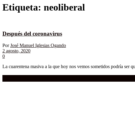
Etiqueta:
neoliberal
Después del coronavirus
Por
José Manuel Iglesias Ogando
2 agosto, 2020
0
La cuarentena masiva a la que hoy nos vemos sometidos podría ser quiz
Compra aquí:
Qué grande ERA el cine