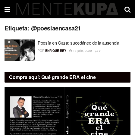
Etiqueta:
@poesiaencasa21
Poesía en Casa: sucedáneo de la ausencia
POR
ENRIQUE REY
18 julio, 2020
0
Compra aquí:
Qué grande ERA el cine