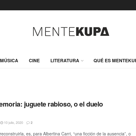
MÚSICA
CINE
LITERATURA
QUÉ ES MENTEKU
moria: juguete rabioso, o el duelo
10 julio, 2020
2
construirla, es, para Albertina Carri, “una ficción de la ausencia”, o