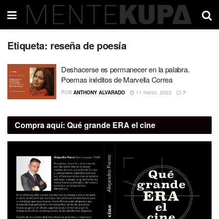
Etiqueta:
reseña de poesía
Deshacerse es permanecer en la palabra.
Poemas inéditos de Marvella Correa
POR
ANTHONY ALVARADO
11 marzo, 2023
7
Compra aquí:
Qué grande ERA el cine