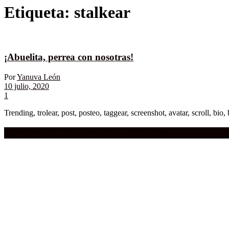
Etiqueta:
stalkear
¡Abuelita, perrea con nosotras!
Por
Yanuva León
10 julio, 2020
1
Trending, trolear, post, posteo, taggear, screenshot, avatar, scroll, bio,
Compra aquí:
Qué grande ERA el cine