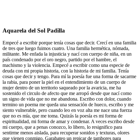
Aquarela del Sol Padilla
Empecé a escribir porque tenía cosas que decir. Crecí en una familia
de tres que luego fuimos cuatro. Una familia hermética, nómada,
militante. Me enfada la injusticia y nací con cuerpo de niña, en un
país condenado por el oro negro, partido por el hambre, el
machismo y la violencia. Empecé a escribir como una especie de
deuda con mi propia historia, con la historia de mi familia. Tenía
cosas que decir y tengo. Para mí la poesía fue una forma de sacarme
la rabia, para poner la piel en el entendimiento de un cuerpo de
mujer dentro de un territorio saqueado por la avaricia, me ha
sostenido el circulo de afecto que me arropó desde que nací como
un signo de vida que no me abandona. Escribo con dolor, cuando
termino un poema me queda una sensación de hueco, escribo y me
siento vulnerable, pero cuando leo en voz alta me nace una fuerza
que no es mía, que me toma. Quizás la poesía es mi forma de
espiritualidad, mi forma de amar y condenar. A veces escribo desde
mi cuerpo, que a penas conozco, lo libero, lo resignifico para
sentirme menos aislada, para recuperar sonidos y texturas, olores
que vienen conmigo. Garabateo un repicar de tambores para