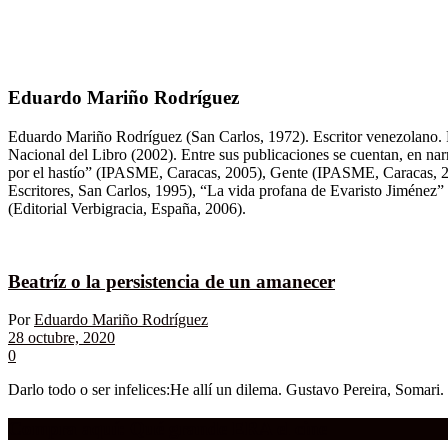
Eduardo Mariño Rodríguez
Eduardo Mariño Rodríguez (San Carlos, 1972). Escritor venezolano. 
Nacional del Libro (2002). Entre sus publicaciones se cuentan, en narr
por el hastío” (IPASME, Caracas, 2005), Gente (IPASME, Caracas, 200
Escritores, San Carlos, 1995), “La vida profana de Evaristo Jiménez”
(Editorial Verbigracia, España, 2006).
Beatríz o la persistencia de un amanecer
Por
Eduardo Mariño Rodríguez
28 octubre, 2020
0
Darlo todo o ser infelices:He allí un dilema. Gustavo Pereira, Somari.
Compra aquí:
Qué grande ERA el cine