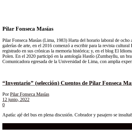
Pilar Fonseca Masías
Pilar Fonseca Masías (Lima, 1983) Harta del horario laboral de ocho a c
galerías de arte, en el 2016 comenzó a escribir para la revista cult
registrado en sus crónicas la memoria histórica; y, en el blog El Idi
Polen. En el 2020 participó en la antología Hastío (Zumbayllu, un br
Comunicadora egresada de la Universidad de Lima, con amplia experien
“Inventario” (selección) Cuentos de Pilar Fonseca Ma
Por
Pilar Fonseca Masías
12 junio, 2022
0
Apatía: ajé del bus en plena discusión. Cobrador y pasajero se insulta
Compra aquí:
Qué grande ERA el cine