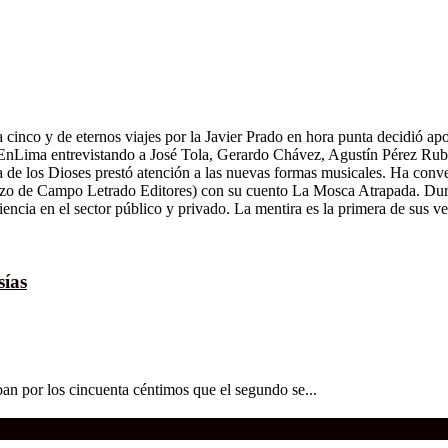
inco y de eternos viajes por la Javier Prado en hora punta decidió apost
ural EnLima entrevistando a José Tola, Gerardo Chávez, Agustín Pérez R
oma de los Dioses prestó atención a las nuevas formas musicales. Ha con
azo de Campo Letrado Editores) con su cuento La Mosca Atrapada. Durant
cia en el sector público y privado. La mentira es la primera de sus ve
sías
ban por los cincuenta céntimos que el segundo se...