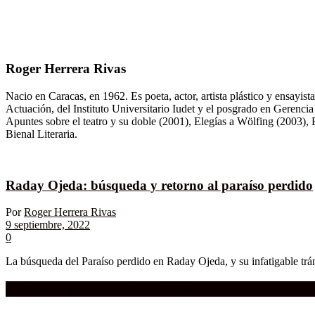
Roger Herrera Rivas
Nacio en Caracas, en 1962. Es poeta, actor, artista plástico y ensayis
Actuación, del Instituto Universitario Iudet y el posgrado en Gerenc
Apuntes sobre el teatro y su doble (2001), Elegías a Wölfing (2003),
Bienal Literaria.
Raday Ojeda: búsqueda y retorno al paraíso perdido
Por
Roger Herrera Rivas
9 septiembre, 2022
0
La búsqueda del Paraíso perdido en Raday Ojeda, y su infatigable tráns
Compra aquí:
Qué grande ERA el cine