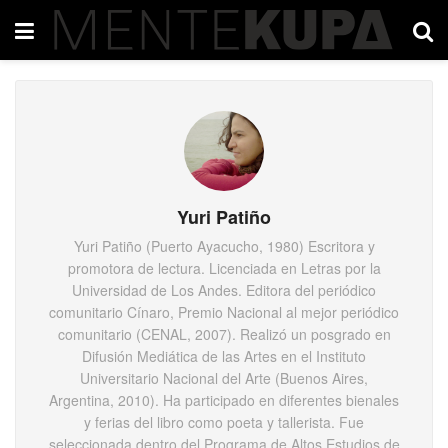
Yuri Patiño
Yuri Patiño (Puerto Ayacucho, 1980) Escritora y
promotora de lectura. Licenciada en Letras por la
Universidad de Los Andes. Editora del periódico
comunitario Cínaro, Premio Nacional al mejor periódico
comunitario (CENAL, 2007). Realizó un posgrado en
Difusión Mediática de las Artes en el Instituto
Universitario Nacional del Arte (Buenos Aires,
Argentina, 2010). Ha participado en diferentes bienales
y ferias del libro como poeta y tallerista. Fue
seleccionada dentro del Programa de Altos Estudios de