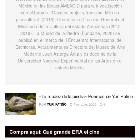
México en las Becas AMEXCID para la Investigación
con el trabajo: “Oaxaca, mujer y tradición: México
pluricultural” (2015). Coordinó la Dirección General del
Ministerio de la Cultura del estado Amazonas (2012-
2016). La Mudez de la Piedra (Fundarte, 2020) se
publicó en el marco del I Encuentro Internacional de
Escritoras. Actualmente es Directora del Museo de Arte
Moderno Juan Astorga Anta y es docente de la
Universidad Nacional Experimental de las Artes en el
estado Mérida.
«La mudez de la piedra» Poemas de Yuri Patiño
POR
YURI PATIÑO
7 octubre, 2022
1
Compra aquí:
Qué grande ERA el cine