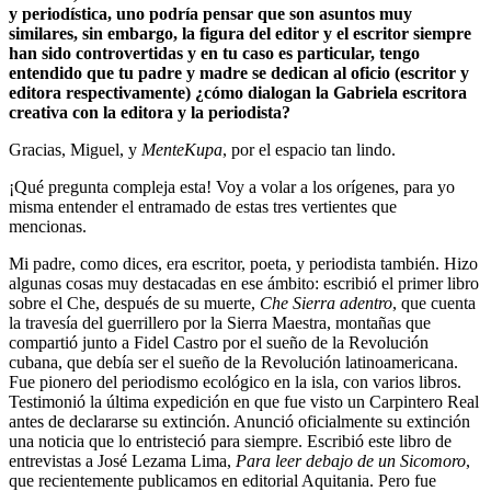
y periodística, uno podría pensar que son asuntos muy
similares, sin embargo, la figura del editor y el escritor siempre
han sido controvertidas y en tu caso es particular, tengo
entendido que tu padre y madre se dedican al oficio (escritor y
editora respectivamente) ¿cómo dialogan la Gabriela escritora
creativa con la editora y la periodista?
Gracias, Miguel, y
MenteKupa
, por el espacio tan lindo.
¡Qué pregunta compleja esta! Voy a volar a los orígenes, para yo
misma entender el entramado de estas tres vertientes que
mencionas.
Mi padre, como dices, era escritor, poeta, y periodista también. Hizo
algunas cosas muy destacadas en ese ámbito: escribió el primer libro
sobre el Che, después de su muerte,
Che Sierra adentro
, que cuenta
la travesía del guerrillero por la Sierra Maestra, montañas que
compartió junto a Fidel Castro por el sueño de la Revolución
cubana, que debía ser el sueño de la Revolución latinoamericana.
Fue pionero del periodismo ecológico en la isla, con varios libros.
Testimonió la última expedición en que fue visto un Carpintero Real
antes de declararse su extinción. Anunció oficialmente su extinción
una noticia que lo entristeció para siempre. Escribió este libro de
entrevistas a José Lezama Lima,
Para leer debajo de un Sicomoro
,
que recientemente publicamos en editorial Aquitania. Pero fue