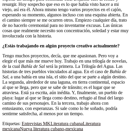
resurgir. Hoy sospecho que eso es lo que había visto hacer a mi
viejo, así era él. Ahora mismo tengo varios proyectos en el cajón,
esperando su momento, algunos incluso con una esquina abierta. En
el camino siempre se me ocurren otros. Empiezo cualquier día, trato
de no hacerlo ceremonial para no inventarme excusas. Las únicas
cosas que realmente necesito son concentración, soledad y estar muy
involucrada con la historia.
¿Estás trabajando en algún proyecto creativo actualmente?
Tengo muchos proyectos, decía, que me apasionan. Pero voy a
elegir el que más me mueve hoy. Trabajo en una trilogía de novelas,
de la cual
Bahía de Sal
será la primera. La Trilogía del Agua. Las
historias de tres pueblos vinculados al agua. En el caso de
Bahía de
Sal
, a una bahía en una isla, el sitio del que se parte a algún destino.
La segunda, alrededor de una laguna, en tierra continental, espacio
al que se llega, pero que se sabe de tránsito; es el lugar que se
atraviesa. Está ya escrita, aún inédita. Y, finalmente, un pueblo de
playa: lugar al que se llega como destino, refugio al final del largo
camino de sus personajes. En la tercera, trabajo ahora con
entusiasmo, con esperanzas. Si sale como lo he soñado, podría
sentirme satisfecha, al menos por un tiempo.
Etiquetas:
Entrevistas MK
Literatura cubana
Literatura
mexicana
Nueva literatura cubano-mexicana