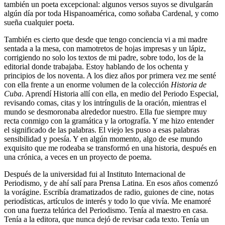
también un poeta excepcional: algunos versos suyos se divulgarán
algún día por toda Hispanoamérica, como soñaba Cardenal, y como
sueña cualquier poeta.
También es cierto que desde que tengo conciencia vi a mi madre
sentada a la mesa, con mamotretos de hojas impresas y un lápiz,
corrigiendo no solo los textos de mi padre, sobre todo, los de la
editorial donde trabajaba. Estoy hablando de los ochenta y
principios de los noventa. A los diez años por primera vez me senté
con ella frente a un enorme volumen de la colección
Historia de
Cuba
. Aprendí Historia allí con ella, en medio del Periodo Especial,
revisando comas, citas y los intríngulis de la oración, mientras el
mundo se desmoronaba alrededor nuestro. Ella fue siempre muy
recta conmigo con la gramática y la ortografía. Y me hizo entender
el significado de las palabras. El viejo les puso a esas palabras
sensibilidad y poesía. Y en algún momento, algo de ese mundo
exquisito que me rodeaba se transformó en una historia, después en
una crónica, a veces en un proyecto de poema.
Después de la universidad fui al Instituto Internacional de
Periodismo, y de ahí salí para Prensa Latina. En esos años comenzó
la vorágine. Escribía dramatizados de radio, guiones de cine, notas
periodísticas, artículos de interés y todo lo que vivía. Me enamoré
con una fuerza telúrica del Periodismo. Tenía al maestro en casa.
Tenía a la editora, que nunca dejó de revisar cada texto. Tenía un