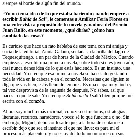
siempre al borde de algún fin del mundo.
“Yo no tenía idea de lo que estaba haciendo cuando empecé a
escribir
Bahía de Sal”
, le comentas a Amilkar Feria Flores en
una entrevista a propósito de tu novela ganadora del Premio
Juan Rulfo, en este momento, ¿qué dirías? ¿cómo han
cambiado las cosas?
Es curioso que hace un rato hablaba de este tema con mi amiga y
socia de la editorial, Annia Galano, sentadas a la orilla del lago de
Tequesquitengo, a un par de horas de la Ciudad de México. Cuando
empiezas a escribir una primera novela, sobre todo si eres joven aún,
casi nunca tienes idea de lo que estás haciendo. Es un instinto, una
necesidad. Yo creo que esa primera novela se ha estado gestando
toda la vida en la cabeza y en el corazón. Necesitas que alguien te
diga que vas bien, estás lleno de temores. Es una etapa muy linda y
tal vez desprovista de la angustia de después. No sabes, así que
haces lo que te sale. Yo creo que
Bahía de Sal
salió bien porque fue
escrita con el corazón.
Ahora soy mucho más racional, conozco estructuras, estrategias
literarias, recursos, narradores, voces; sé lo que funciona o no. Sin
embargo, Miguel, debo confesarte que, a la hora de sentarme a
escribir, dejo que sea el instinto el que me lleve; es para mí el
proceso más placentero y no estoy del todo inconforme con sus