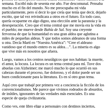
semana. Escribí más de sesenta ese año. Fue descomunal. Pensaba
mucho en el fin del mundo. No me preocupaba mi vida
particularmente, pero sí decir lo que creía que tenía que decir, dejarlo
escrito, que tal vez reivindicara a otros en el futuro. En todo caso,
quería ocuparme en algo digno, una elección ante la paranoia y la
desesperación. Creo que el tema central que me movía era la vida en
el pueblo; me mueve desde
Bahía de Sal
. Soy una creyente
fervorosa de que la humanidad es una gran aldea que aglutina a
miles de pequeñas aldeas. Y que todos somos aldeanos de una forma
u otra. Decía Martí en “Nuestra América”: “Cree el aldeano
vanidoso que el mundo entero es su aldea…”. La miseria es algo
que vive más en nosotros que afuera.
Luego, vamos a los centros neurálgicos que nos habitan: la muerte,
el amor, la locura. La locura es un tema central para mí. Tuve dos
abuelas con Alzheimer; me marcó mucho lo que ocurrió en sus
cabezas durante el proceso, fue doloroso, y el dolor puede ser un
buen condicionante para la literatura. Es en sí otro gran tema.
Aquí creo que trabajé por primera vez a conciencia la ficción de los
convencionalismos. Me parece que vivimos rodeados de absurdos,
de inútiles, ignorantes de las verdades más esenciales. Es una
especie de queja civilizatoria.
Como ves, este libro elige a personajes con destinos inciertos,