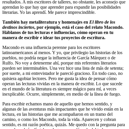
resultados. A mis escritores de talleres, no obstante, les aconsejo que
aprendan lo que hay que aprender para expandir las posibilidades
literarias. Yo las aprendí. Me parece imprescindible.
También hay metaliteratura y homenajes en
El libro de los
destinos inciertos
, por ejemplo, está el caso del relato Macondo.
Háblanos de tus lecturas e influencias, cómo operan en tu
manera de escribir e idear tus proyectos de escritura.
Macondo es una influencia perenne para los escritores
latinoamericanos al menos. Y yo, que privilegio las historias de los
pueblos, no podría negar la influencia de García Márquez o de
Rulfo. No voy a detenerme ahí, porque mis referentes literarios
pueden ser interminables. Una vez hice una lista de más de setenta;
por suerte, a mi entrevistador le pareció gracioso. En todo caso, no
quisiera agobiar lectores. Pero me gusta la idea de pensar cómo
operan las lecturas vividas en la manera de escribir. Lo que sucede
en el mundo de la literatura es siempre mágico para mí, a veces
inexplicable. Ocurre, simplemente, en medio de la línea de fuego.
Para escribir echamos mano de aquello que hemos sentido, y
algunas de las aventuras más impactantes que he vivido están en la
lectura, en las historias que me acompañaron en un tramo del
camino, o como los Macondo, toda la vida. Aparecen y cobran
sentido, es mi razón poética, quizás. Me quedo con la pregunta para