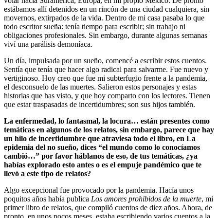
volar hacia Suramérica, Europa, en mi propio México. De pronto
estábamos allí detenidos en un rincón de una ciudad cualquiera, sin
movernos, extirpados de la vida. Dentro de mi casa pasaba lo que
todo escritor sueña: tenía tiempo para escribir; sin trabajo ni
obligaciones profesionales. Sin embargo, durante algunas semanas
viví una parálisis demoníaca.
Un día, impulsada por un sueño, comencé a escribir estos cuentos.
Sentía que tenía que hacer algo radical para salvarme. Fue nuevo y
vertiginoso. Hoy creo que fue mi subterfugio frente a la pandemia,
el desconsuelo de las muertes. Salieron estos personajes y estas
historias que has visto, y que hoy comparto con los lectores. Tienen
que estar traspasadas de incertidumbres; son sus hijos también.
La enfermedad, lo fantasmal, la locura… están presentes como
temáticas en algunos de los relatos, sin embargo, parece que hay
un hilo de incertidumbre que atraviesa todo el libro, en La
epidemia del no sueño, dices “el mundo como lo conocíamos
cambió…” por favor háblanos de eso, de tus temáticas, ¿ya
habías explorado esto antes o es el empuje pandémico que te
llevó a este tipo de relatos?
Algo excepcional fue provocado por la pandemia. Hacía unos
poquitos años había publica
Los amores prohibidos de la muerte
, mi
primer libro de relatos, que compiló cuentos de diez años. Ahora, de
pronto, en unos pocos meses, estaba escribiendo varios cuentos a la