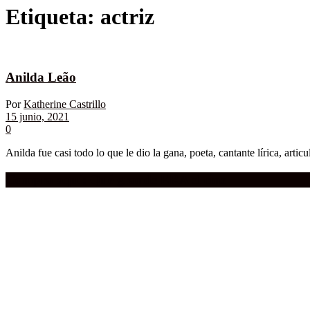
Etiqueta:
actriz
Anilda Leão
Por
Katherine Castrillo
15 junio, 2021
0
Anilda fue casi todo lo que le dio la gana, poeta, cantante lírica, articul
Compra aquí:
Qué grande ERA el cine