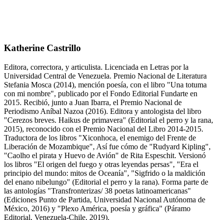
Katherine Castrillo
Editora, correctora, y articulista. Licenciada en Letras por la
Universidad Central de Venezuela. Premio Nacional de Literatura
Stefania Mosca (2014), mención poesía, con el libro "Una totuma
con mi nombre", publicado por el Fondo Editorial Fundarte en
2015. Recibió, junto a Juan Ibarra, el Premio Nacional de
Periodismo Aníbal Nazoa (2016). Editora y antologista del libro
"Cerezos breves. Haikus de primavera" (Editorial el perro y la rana,
2015), reconocido con el Premio Nacional del Libro 2014-2015.
Traductora de los libros "Xiconhoca, el enemigo del Frente de
Liberación de Mozambique", Así fue cómo de "Rudyard Kipling",
"Caolho el pirata y Huevo de Avión" de Rita Espeschit. Versionó
los libros "El origen del fuego y otras leyendas persas", "Era el
principio del mundo: mitos de Oceanía", "Sigfrido o la maldición
del enano nibelungo" (Editorial el perro y la rana). Forma parte de
las antologías "Transfronterizas/ 38 poetas latinoamericanas"
(Ediciones Punto de Partida, Universidad Nacional Autónoma de
México, 2016) y "Plexo América, poesía y gráfica" (Páramo
Editorial, Venezuela-Chile, 2019).