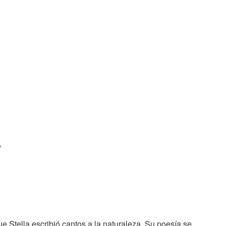
,
 Stella escribió cantos a la naturaleza. Su poesía se