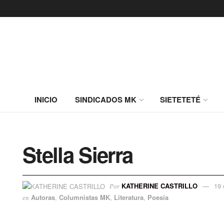
INICIO
SINDICADOS MK
SIETETETÉ
Stella Sierra
KATHERINE CASTRILLO
19 
Por
Autoras
,
Columnistas MK
,
Literatura
,
Poesía
en