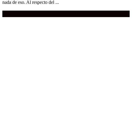
nada de eso. Al respecto del ...
Compra aquí:
Qué grande ERA el cine