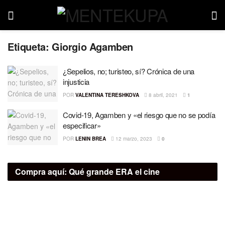
Etiqueta:
Giorgio Agamben
¿Sepelios, no; turisteo, sí? Crónica de una
injusticia
POR
VALENTINA TERESHKOVA
8 abril, 2021
1
Covid-19, Agamben y «el riesgo que no se podía
especificar»
POR
LENIN BREA
12 marzo, 2023
0
Compra aquí:
Qué grande ERA el cine