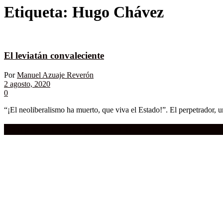
Etiqueta:
Hugo Chávez
El leviatán convaleciente
Por
Manuel Azuaje Reverón
2 agosto, 2020
0
“¡El neoliberalismo ha muerto, que viva el Estado!”. El perpetrador, un
Compra aquí:
Qué grande ERA el cine