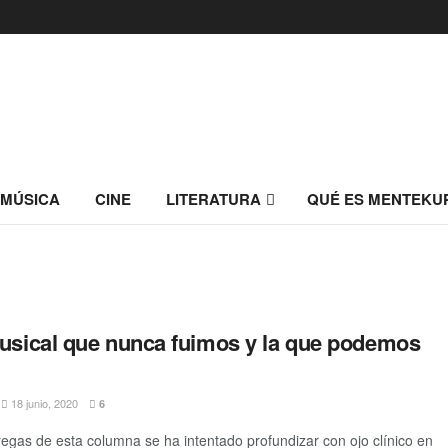
MÚSICA
CINE
LITERATURA
QUÉ ES MENTEKU
musical que nunca fuimos y la que podemos
18 junio, 2020
6
regas de esta columna se ha intentado profundizar con ojo clínico en