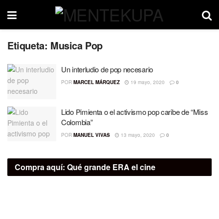
Etiqueta:
Musica Pop
Un interludio de pop necesario
POR
MARCEL MÁRQUEZ
19 mayo, 2020
0
Lido Pimienta o el activismo pop caribe de “Miss
Colombia”
POR
MANUEL VIVAS
13 mayo, 2020
0
Compra aquí:
Qué grande ERA el cine