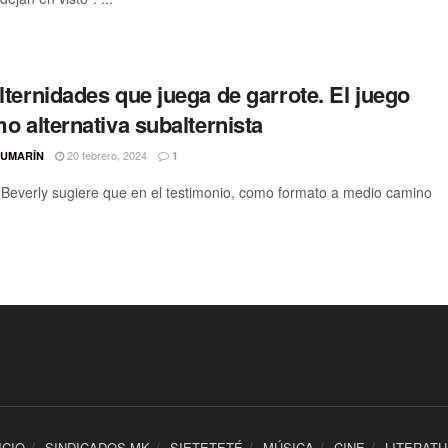
ternidades que juega de garrote. El juego
o alternativa subalternista
20 febrero, 2024
CUMARÍN
1
ohn Beverly sugiere que en el testimonio, como formato a medio camino
ICIO
SINDICADOS MK
SIETETETÉ
MÚSICA
CINE
LITERAT