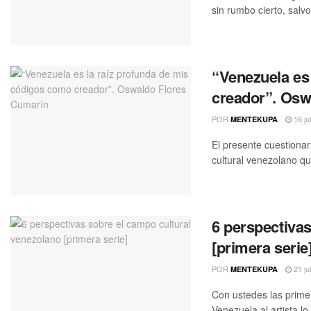
sin rumbo cierto, salvo 
“Venezuela es
creador”. Osw
POR
16 ju
MENTEKUPA
El presente cuestionar
cultural venezolano que
6 perspectivas
[primera serie
POR
21 ju
MENTEKUPA
Con ustedes las prime
Venezuela al artista lo 