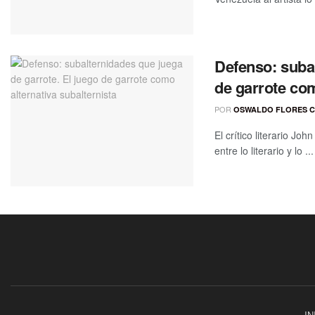
Defenso: subal
de garrote com
POR
OSWALDO FLORES 
El crítico literario J
entre lo literario y lo ...
IN