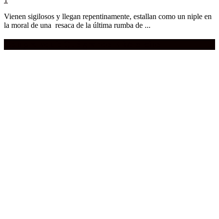
Vienen sigilosos y llegan repentinamente, estallan como un niple en
la moral de una resaca de la última rumba de ...
Compra aquí:
Qué grande ERA el cine