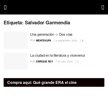
Etiqueta:
Salvador Garmendia
Una generación -> Dos vías
POR
MENTEKUPA
4 septiembre, 2023
0
La ciudad en la literatura y viceversa
POR
ENRIQUE REY
25 julio, 2020
1
Compra aquí:
Qué grande ERA el cine