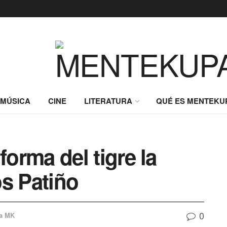
MÚSICA
CINE
LITERATURA
QUÉ ES MENTEKU
forma del tigre la
os Patiño
0
a MK