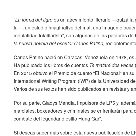
“
La forma del tigre
es un atrevimiento literario —quizá la
fu—, un estudio imaginativo del mal, una imagen elocuen
mentalidad totalitarista”, son algunas de las palabras d
la nueva novela del escritor Carlos Patiño,
recientemente
Carlos Patiño nació en Caracas, Venezuela en 1978, es a
Ha publicado los libros de cuentos
Te mataré dos veces
(
En 2015 obtuvo el Premio de cuento “El Nacional” en su 7
International Writing Program (IWP) de la Universidad de 
Varios de sus textos han sido publicados en revistas y an
Por su parte, Gladys Mendía, impulsora de LP5 y, ademá
marciales, boxeadores y criminales se enfrentarán para c
combate del legendario estilo Hung Gar”.
Si deseas saber más sobre esta nueva publicación de LP5