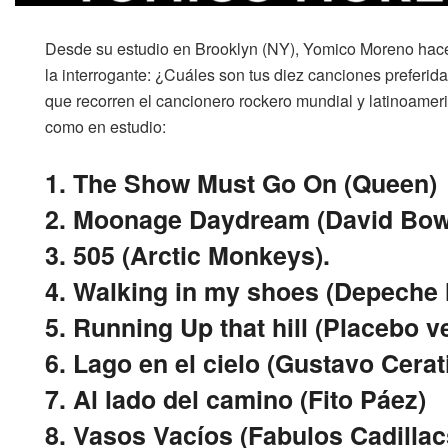
Desde su estudio en Brooklyn (NY), Yomico Moreno hace
la interrogante: ¿Cuáles son tus diez canciones preferida
que recorren el cancionero rockero mundial y latinoameric
como en estudio:
1. The Show Must Go On (Queen)
2. Moonage Daydream (David Bow
3. 505 (Arctic Monkeys).
4. Walking in my shoes (Depeche
5. Running Up that hill (Placebo v
6. Lago en el cielo (Gustavo Cerat
7. Al lado del camino (Fito Páez)
8. Vasos Vacíos (Fabulos Cadillacs