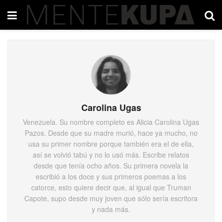
Carolina Ugas
Venezuela. Su nombre completo es Alicia Carolina Ugas
Pazos. Desde que su madre murió, hace ya mucho, no
usa su primer nombre porque también era el de ella,
así se volvió tabú y no lo usó más. Escribe relatos
desde que tenía ocho años. Su primera novela la
escribió a los doce y sus primeros poemas a los
catorce, esto quiere decir que, al igual que Truman
Capote, supo desde muy joven que sólo sería escritora
y nada más.