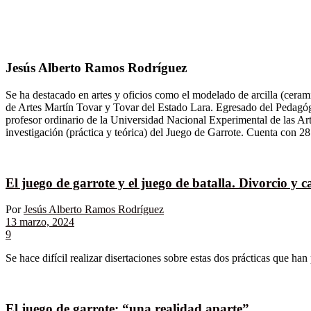
Jesús Alberto Ramos Rodríguez
Se ha destacado en artes y oficios como el modelado de arcilla (cerami
de Artes Martín Tovar y Tovar del Estado Lara. Egresado del Pedagóg
profesor ordinario de la Universidad Nacional Experimental de las Art
investigación (práctica y teórica) del Juego de Garrote. Cuenta con 28
El juego de garrote y el juego de batalla. Divorcio y 
Por
Jesús Alberto Ramos Rodríguez
13 marzo, 2024
9
Se hace difícil realizar disertaciones sobre estas dos prácticas que han
El juego de garrote: “una realidad aparte”