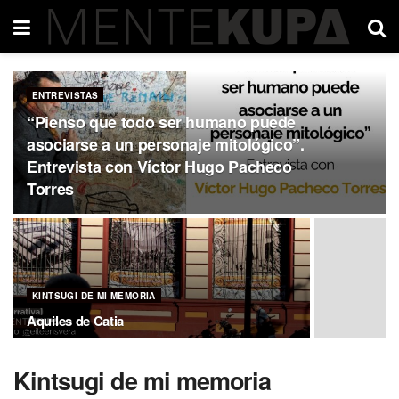
ENTREVISTAS
“Pienso que todo ser humano puede
asociarse a un personaje mitológico”.
Entrevista con Víctor Hugo Pacheco
Torres
KINTSUGI DE MI MEMORIA
Aquiles de Catia
Kintsugi de mi memoria