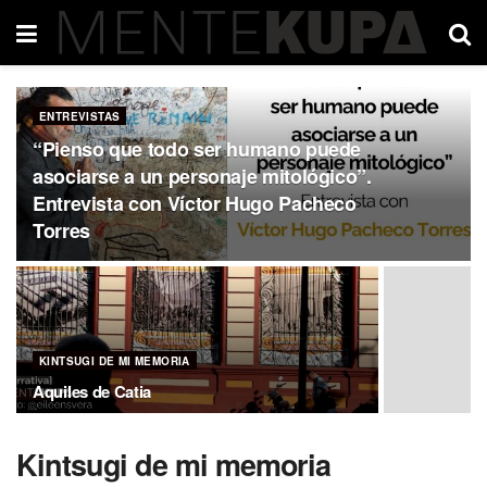
ENTREVISTAS
“Pienso que todo ser humano puede
asociarse a un personaje mitológico”.
Entrevista con Víctor Hugo Pacheco
Torres
KINTSUGI DE MI MEMORIA
Aquiles de Catia
Kintsugi de mi memoria