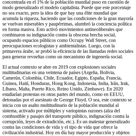
concentrada en el 1% de la población mundial puso en cuestión de
modo generalizado el modelo capitalista. Puede que este porcentaje
no sea exacto, pero la idea de que hay una élite mundial que
acumula la riqueza, haciendo que las condiciones de la gran mayoría
se vuelvan miserables y paupérrimas, alumbró la conciencia política
en forma masiva. Esto activó movimientos antineoliberales que
combinaron su indignación contra la obscena brecha social,
ocupando espacios públicos como Occupy Wall Street, con
preocupaciones ecologistas y ambientalistas. Luego, con la
primavera árabe, se probó la eficiencia de las llamadas redes sociales
para generar revueltas como un mecanismo de ingenería social.
El actual contexto se abre en 2019 con explosiones sociales
multitudinarias en una veintena de países (Argelia, Bolivia,
Camerún, Colombia, Chile, Ecuador, Egipto, España, Francia,
Guinea, Haití, Honduras, Hong Kong, Indonesia, India, Irán, Irak,
Líbano, Malta, Puerto Rico, Reino Unido, Zimbawe). En 2020
estallarían protestas en otras partes del mundo, como en EEUU,
detonadas por el asesinato de George Floyd. O sea, este contexto se
inicia con un asalto multitudinario de la población mundial al
sistema, activado por múltiples y variopintas razones (alza del
combustible y pasajes del transporte público, indignación contra la
corrupción, leyes de extradición, etc.). Es un malestar generalizado
contra las condiciones de vida y el tipo de vida que ofrece la
civilización industrial. Hoy en día hay mayor producción y objetos