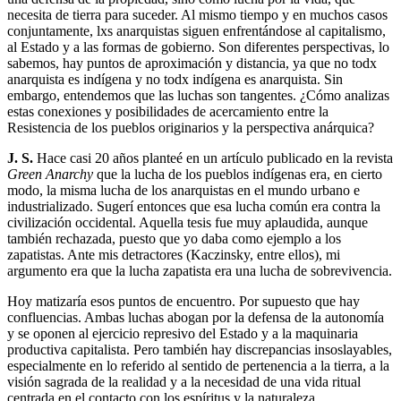
necesita de tierra para suceder. Al mismo tiempo y en muchos casos
conjuntamente, lxs anarquistas siguen enfrentándose al capitalismo,
al Estado y a las formas de gobierno. Son diferentes perspectivas, lo
sabemos, hay puntos de aproximación y distancia, ya que no todx
anarquista es indígena y no todx indígena es anarquista. Sin
embargo, entendemos que las luchas son tangentes. ¿Cómo analizas
estas conexiones y posibilidades de acercamiento entre la
Resistencia de los pueblos originarios y la perspectiva anárquica?
J. S.
Hace casi 20 años planteé en un artículo publicado en la revista
Green Anarchy
que la lucha de los pueblos indígenas era, en cierto
modo, la misma lucha de los anarquistas en el mundo urbano e
industrializado. Sugerí entonces que esa lucha común era contra la
civilización occidental. Aquella tesis fue muy aplaudida, aunque
también rechazada, puesto que yo daba como ejemplo a los
zapatistas. Ante mis detractores (Kaczinsky, entre ellos), mi
argumento era que la lucha zapatista era una lucha de sobrevivencia.
Hoy matizaría esos puntos de encuentro. Por supuesto que hay
confluencias. Ambas luchas abogan por la defensa de la autonomía
y se oponen al ejercicio represivo del Estado y a la maquinaria
productiva capitalista. Pero también hay discrepancias insoslayables,
especialmente en lo referido al sentido de pertenencia a la tierra, a la
visión sagrada de la realidad y a la necesidad de una vida ritual
centrada en el contacto con los espíritus y la naturaleza.