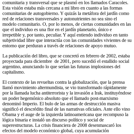
comunitaria y transversal que se plasmó en los llamados Caracoles.
Esta visión estaba más cercana a mi libro en cuanto a las formas
comunitarias de autogobierno. Y quizás la metáfora del jardín como
red de relaciones transversales y autonutrientes no sea sino el
modelo comunitario. O, por lo menos, de ciertas comunidades en las
que el individuo es una flor en el jardín planetario, único e
irrepetible y, por tanto, peculiar. Y aquí entiendo individuo en tanto
subjetividad libre que interactúa con las comunidades vivientes de su
entorno que perduran a través de relaciones de apoyo mutuo.
La publicación del libro, que se concretó en febrero de 2002, estaba
proyectada para diciembre de 2001, pero sucedió el estallido social
argentino, anunciando lo que serían las futuras implosiones del
capitalismo.
El contexto de las revueltas contra la globalización, que la prensa
llamó movimiento altermundista, se vio transformado rápidamente
por la llamada lucha antiterrorista y la invasión a Irak, instituyéndose
un poder hegemónico absoluto que el llamado post-marxismo
denominó Imperio. El bulo de las armas de destrucción masiva
significó el descrédito final de las narrativas oficiales. Ante ello vino
Obama y el auge de la izquierda latinoamericana que recompuso la
lógica binaria e instaló un discurso político y social de
superestructuras. La crisis financiera de 2008 desenmascaró los
efectos del modelo económico global, cuya acumulación