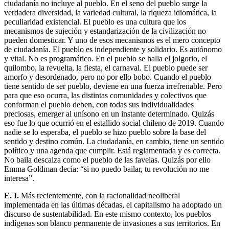
ciudadanía no incluye al pueblo. En el seno del pueblo surge la
verdadera diversidad, la variedad cultural, la riqueza idiomática, la
peculiaridad existencial. El pueblo es una cultura que los
mecanismos de sujeción y estandarización de la civilización no
pueden domesticar. Y uno de esos mecanismos es el mero concepto
de ciudadanía. El pueblo es independiente y solidario. Es autónomo
y vital. No es programático. En el pueblo se halla el jolgorio, el
quilombo, la revuelta, la fiesta, el carnaval. El pueblo puede ser
amorfo y desordenado, pero no por ello bobo. Cuando el pueblo
tiene sentido de ser pueblo, deviene en una fuerza irrefrenable. Pero
para que eso ocurra, las distintas comunidades y colectivos que
conforman el pueblo deben, con todas sus individualidades
preciosas, emerger al unísono en un instante determinado. Quizás
eso fue lo que ocurrió en el estallido social chileno de 2019. Cuando
nadie se lo esperaba, el pueblo se hizo pueblo sobre la base del
sentido y destino común. La ciudadanía, en cambio, tiene un sentido
político y una agenda que cumplir. Está reglamentada y es correcta.
No baila descalza como el pueblo de las favelas. Quizás por ello
Emma Goldman decía: “si no puedo bailar, tu revolución no me
interesa”.
E. I.
Más recientemente, con la racionalidad neoliberal
implementada en las últimas décadas, el capitalismo ha adoptado un
discurso de sustentabilidad. En este mismo contexto, los pueblos
indígenas son blanco permanente de invasiones a sus territorios. En