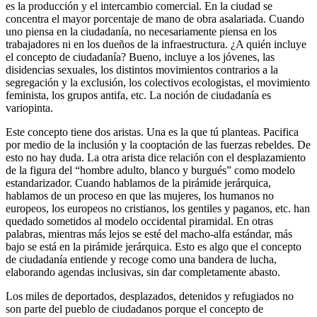
es la producción y el intercambio comercial. En la ciudad se
concentra el mayor porcentaje de mano de obra asalariada. Cuando
uno piensa en la ciudadanía, no necesariamente piensa en los
trabajadores ni en los dueños de la infraestructura. ¿A quién incluye
el concepto de ciudadanía? Bueno, incluye a los jóvenes, las
disidencias sexuales, los distintos movimientos contrarios a la
segregación y la exclusión, los colectivos ecologistas, el movimiento
feminista, los grupos antifa, etc. La noción de ciudadanía es
variopinta.
Este concepto tiene dos aristas. Una es la que tú planteas. Pacifica
por medio de la inclusión y la cooptación de las fuerzas rebeldes. De
esto no hay duda. La otra arista dice relación con el desplazamiento
de la figura del “hombre adulto, blanco y burgués” como modelo
estandarizador. Cuando hablamos de la pirámide jerárquica,
hablamos de un proceso en que las mujeres, los humanos no
europeos, los europeos no cristianos, los gentiles y paganos, etc. han
quedado sometidos al modelo occidental piramidal. En otras
palabras, mientras más lejos se esté del macho-alfa estándar, más
bajo se está en la pirámide jerárquica. Esto es algo que el concepto
de ciudadanía entiende y recoge como una bandera de lucha,
elaborando agendas inclusivas, sin dar completamente abasto.
Los miles de deportados, desplazados, detenidos y refugiados no
son parte del pueblo de ciudadanos porque el concepto de