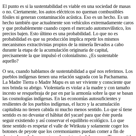
El punto es si la sustentabilidad es viable en una sociedad de masas
o no. Ciertamente, los autos eléctricos no queman combustibles
fósiles ni generan contaminación acústica. Eso es un hecho. Es un
hecho también que actualmente son vehículos extremadamente caros
y que probablemente cuando copen el mercado automovilístico, los
precios bajen. Esto último es una probabilidad. Lo que no es
probabilidad es que su producción implica repetir los mismos
mecanismos extractivistas propios de la minería llevados a cabo
durante la etapa de la acumulación originaria de capital,
precisamente la que impulsó el colonialismo. ¿Es sustentable
aquello?
O sea, cuando hablamos de sustentabilidad a qué nos referimos. Los
pueblos indígenas tienen una relación sagrada con la Pachamama.
La Madre Tierra o Madre Mapu es un ser viviente y consciente que
nos brinda su abrigo. Violentarla es violar a la madre y con tamaño
incesto se resquebraja de par en par la armonía sobre la que se basan
las cosmologías indígenas. En las economías autosuficientes y
resilientes de los pueblos indígenas, el lucro y la acumulación
capitalista no tienen cabida ni mucho menos sentido. Lo que sí tiene
sentido es no devastar el hábitat del yacaré para que éste pueda
seguir existiendo y así conservar el equilibrio ecológico. Lo que
tiene sentido es respetar el valle de Wirikuta y solamente coger los
botones de peyote que los ceremoniantes puedan comer a fin de