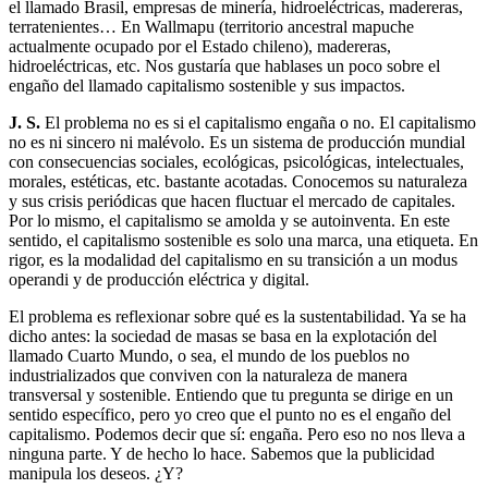
el llamado Brasil, empresas de minería, hidroeléctricas, madereras,
terratenientes… En Wallmapu (territorio ancestral mapuche
actualmente ocupado por el Estado chileno), madereras,
hidroeléctricas, etc. Nos gustaría que hablases un poco sobre el
engaño del llamado capitalismo sostenible y sus impactos.
J. S.
El problema no es si el capitalismo engaña o no. El capitalismo
no es ni sincero ni malévolo. Es un sistema de producción mundial
con consecuencias sociales, ecológicas, psicológicas, intelectuales,
morales, estéticas, etc. bastante acotadas. Conocemos su naturaleza
y sus crisis periódicas que hacen fluctuar el mercado de capitales.
Por lo mismo, el capitalismo se amolda y se autoinventa. En este
sentido, el capitalismo sostenible es solo una marca, una etiqueta. En
rigor, es la modalidad del capitalismo en su transición a un modus
operandi y de producción eléctrica y digital.
El problema es reflexionar sobre qué es la sustentabilidad. Ya se ha
dicho antes: la sociedad de masas se basa en la explotación del
llamado Cuarto Mundo, o sea, el mundo de los pueblos no
industrializados que conviven con la naturaleza de manera
transversal y sostenible. Entiendo que tu pregunta se dirige en un
sentido específico, pero yo creo que el punto no es el engaño del
capitalismo. Podemos decir que sí: engaña. Pero eso no nos lleva a
ninguna parte. Y de hecho lo hace. Sabemos que la publicidad
manipula los deseos. ¿Y?