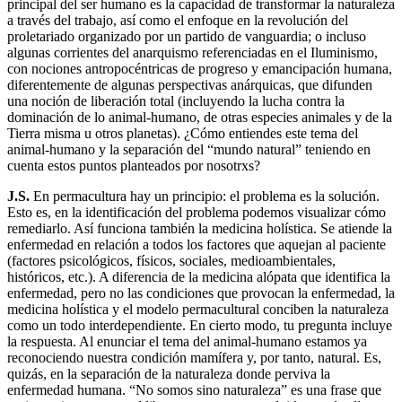
principal del ser humano es la capacidad de transformar la naturaleza
a través del trabajo, así como el enfoque en la revolución del
proletariado organizado por un partido de vanguardia; o incluso
algunas corrientes del anarquismo referenciadas en el Iluminismo,
con nociones antropocéntricas de progreso y emancipación humana,
diferentemente de algunas perspectivas anárquicas, que difunden
una noción de liberación total (incluyendo la lucha contra la
dominación de lo animal-humano, de otras especies animales y de la
Tierra misma u otros planetas). ¿Cómo entiendes este tema del
animal-humano y la separación del “mundo natural” teniendo en
cuenta estos puntos planteados por nosotrxs?
J.S.
En permacultura hay un principio: el problema es la solución.
Esto es, en la identificación del problema podemos visualizar cómo
remediarlo. Así funciona también la medicina holística. Se atiende la
enfermedad en relación a todos los factores que aquejan al paciente
(factores psicológicos, físicos, sociales, medioambientales,
históricos, etc.). A diferencia de la medicina alópata que identifica la
enfermedad, pero no las condiciones que provocan la enfermedad, la
medicina holística y el modelo permacultural conciben la naturaleza
como un todo interdependiente. En cierto modo, tu pregunta incluye
la respuesta. Al enunciar el tema del animal-humano estamos ya
reconociendo nuestra condición mamífera y, por tanto, natural. Es,
quizás, en la separación de la naturaleza donde perviva la
enfermedad humana. “No somos sino naturaleza” es una frase que