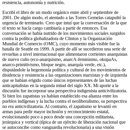
resistencia, autonomía y nutrición.
Escribí el libro de un modo orgánico entre abril y septiembre de
2001. De algún modo, el atentado a las Torres Gemelas catapultó la
urgencia de terminarlo. Creo que intuí que la conversación de la que
el texto se hacía cargo cambiaría a partir de entonces. Esa
conversación se había nutrido de los movimientos sociales surgidos
contra la política globalizadora de Clinton y la Organización
Mundial de Comercio (OMC), cuyo momento más visible fue la
batalla de Seattle en 1999. A partir de allí se sucedieron una serie de
revueltas a nivel internacional que alimentaron corrientes anarquistas
de nuevo cuño (eco-anarquismo, anarcA-feminismo, okupaAs,
anarco-primitivismo, bloque negro, anarquía verde, etc.),
disputándole la hegemonía política y cultural de los movimientos de
disidencia y resistencia a las organizaciones marxistas y de izquierda
que se habían erigido como únicos representantes de las luchas
anticapitalistas en la segunda mitad del siglo XX. Mi aporte a la
discusión fue incorporar una perspectiva indigenista anticivilizatoria.
Si bien los zapatistas ya habían establecido esa alianza entre los
pueblos indígenas y la lucha contra el neoliberalismo, su perspectiva
no era anticivilizatoria. Al contrario, el zapatismo se levantó en
armas para pedir mayor inclusión y reconocimiento estatal,
evolucionando poco a poco desde una concepción militarista,
jerárquica y vertical (típica de un ejército de liberación nacional que
se autoconcibe como vanguardia revolucionaria) a una visión