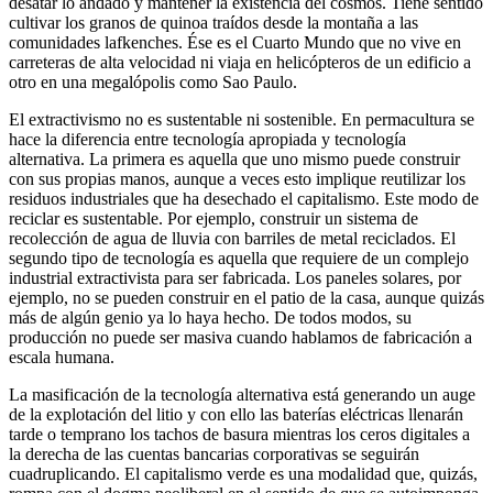
desatar lo andado y mantener la existencia del cosmos. Tiene sentido
cultivar los granos de quinoa traídos desde la montaña a las
comunidades lafkenches. Ése es el Cuarto Mundo que no vive en
carreteras de alta velocidad ni viaja en helicópteros de un edificio a
otro en una megalópolis como Sao Paulo.
El extractivismo no es sustentable ni sostenible. En permacultura se
hace la diferencia entre tecnología apropiada y tecnología
alternativa. La primera es aquella que uno mismo puede construir
con sus propias manos, aunque a veces esto implique reutilizar los
residuos industriales que ha desechado el capitalismo. Este modo de
reciclar es sustentable. Por ejemplo, construir un sistema de
recolección de agua de lluvia con barriles de metal reciclados. El
segundo tipo de tecnología es aquella que requiere de un complejo
industrial extractivista para ser fabricada. Los paneles solares, por
ejemplo, no se pueden construir en el patio de la casa, aunque quizás
más de algún genio ya lo haya hecho. De todos modos, su
producción no puede ser masiva cuando hablamos de fabricación a
escala humana.
La masificación de la tecnología alternativa está generando un auge
de la explotación del litio y con ello las baterías eléctricas llenarán
tarde o temprano los tachos de basura mientras los ceros digitales a
la derecha de las cuentas bancarias corporativas se seguirán
cuadruplicando. El capitalismo verde es una modalidad que, quizás,