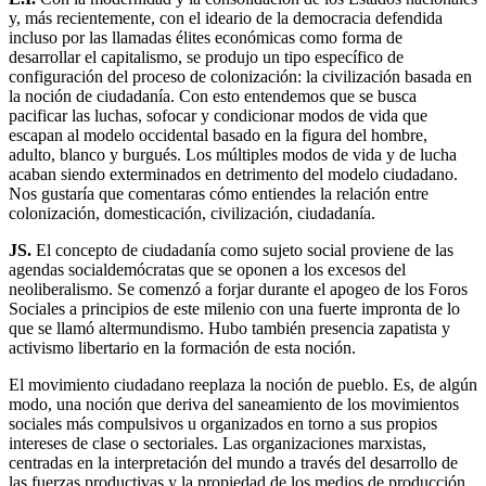
y, más recientemente, con el ideario de la democracia defendida
incluso por las llamadas élites económicas como forma de
desarrollar el capitalismo, se produjo un tipo específico de
configuración del proceso de colonización: la civilización basada en
la noción de ciudadanía. Con esto entendemos que se busca
pacificar las luchas, sofocar y condicionar modos de vida que
escapan al modelo occidental basado en la figura del hombre,
adulto, blanco y burgués. Los múltiples modos de vida y de lucha
acaban siendo exterminados en detrimento del modelo ciudadano.
Nos gustaría que comentaras cómo entiendes la relación entre
colonización, domesticación, civilización, ciudadanía.
JS.
El concepto de ciudadanía como sujeto social proviene de las
agendas socialdemócratas que se oponen a los excesos del
neoliberalismo. Se comenzó a forjar durante el apogeo de los Foros
Sociales a principios de este milenio con una fuerte impronta de lo
que se llamó altermundismo. Hubo también presencia zapatista y
activismo libertario en la formación de esta noción.
El movimiento ciudadano reeplaza la noción de pueblo. Es, de algún
modo, una noción que deriva del saneamiento de los movimientos
sociales más compulsivos u organizados en torno a sus propios
intereses de clase o sectoriales. Las organizaciones marxistas,
centradas en la interpretación del mundo a través del desarrollo de
las fuerzas productivas y la propiedad de los medios de producción