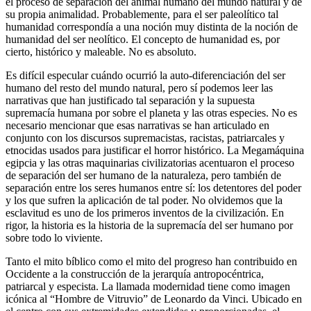
el proceso de separación del animal humano del mundo natural y de
su propia animalidad. Probablemente, para el ser paleolítico tal
humanidad correspondía a una noción muy distinta de la noción de
humanidad del ser neolítico. El concepto de humanidad es, por
cierto, histórico y maleable. No es absoluto.
Es difícil especular cuándo ocurrió la auto-diferenciación del ser
humano del resto del mundo natural, pero sí podemos leer las
narrativas que han justificado tal separación y la supuesta
supremacía humana por sobre el planeta y las otras especies. No es
necesario mencionar que esas narrativas se han articulado en
conjunto con los discursos supremacistas, racistas, patriarcales y
etnocidas usados para justificar el horror histórico. La Megamáquina
egipcia y las otras maquinarias civilizatorias acentuaron el proceso
de separación del ser humano de la naturaleza, pero también de
separación entre los seres humanos entre sí: los detentores del poder
y los que sufren la aplicación de tal poder. No olvidemos que la
esclavitud es uno de los primeros inventos de la civilización. En
rigor, la historia es la historia de la supremacía del ser humano por
sobre todo lo viviente.
Tanto el mito bíblico como el mito del progreso han contribuido en
Occidente a la construcción de la jerarquía antropocéntrica,
patriarcal y especista. La llamada modernidad tiene como imagen
icónica al “Hombre de Vitruvio” de Leonardo da Vinci. Ubicado en