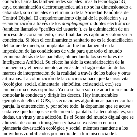
contacto, llamadas también redes sociales- más la tecnología 5G,
cuya contaminación electromagnética aún no se ha dimensionado a
cabalidad, son cruciales en el mundo de la Sociedad Panóptica de
Control Digital. El empadronamiento digital de la población y su
estandarización a través de los
doppleganger
o dobles electrónicos
(también llamados “perfiles del usuario”), es la culminación de un
proceso de acorralamiento, cuya finalidad es capturar y colonizar la
conciencia. Si bien el confinamiento sanitario no es la domiciliación
del toque de queda, su implantación fue fundamental en la
imposición de las condiciones de vida para que todo el mundo
terminara detrás de las pantallas, alimentando los servidores de
Inteligencia Artificial. Su efecto ha sido la estandarización de la
conciencia y el pensamiento, además de la fragmentación de los
marcos de interpretación de la realidad a través de los bulos y otras
artimañas. La colonización de la conciencia hace que la crisis vital
(ecológica, social, alimentaria, simbólica, existencial, etc.) sea
también una crisis espiritual. Ya no se trata solo de adoctrinar sino de
controlar la conducta y dirigir los deseos. Hay innumerables
ejemplos de ello: el GPS, las ecuaciones algorítmicas para encontrar
pareja, la entretención y, por sobre todo, la dopamina que se activa
cada vez que los ojos se reflejan en la pantalla. La tecnología es, sin
dudas, un virus y una adicción. Es el Soma del mundo digital que se
alimenta de comida transgénica y basa su existencia en una
planetaria devastación ecológica y social, mientras mantiene a los
individuos zombificados por medio de la luminiscencia de la