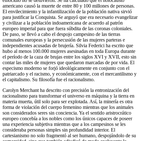
etnocidio no se detuvieron. Se ha calculado que el holocausto
americano causó la muerte de entre 80 y 100 millones de personas.
El envilecimiento y la infantilización de la población nativa sirvió
para justificar la Conquista. Se arguyó que era necesario evangelizar
y civilizar a la población indoamericana de acuerdo al patrón
europeo imperial para que fuera súbdita de las coronas coloniales.
De paso, se llevó a cabo el despojo campesino de las tierras
comunales europeas y la persecusión de las mujeres parteras e
independientes acusadas de brujería. Silvia Federici ha escrito que
hubo al menos 100.000 mujeres asesinadas en toda Europa durante
el período de la caza de brujas entre los siglos XVI y XVII, esto sin
contar las miles de mujeres que quedaron marcadas de por vida. El
especismo moderno se forjó ideológicamente en conjunto con el
patriarcado y el racismo, y económicamente, con el mercantilismo y
el capitalismo. Su filosofía fue el racionalismo.
Carolyn Merchant ha descrito con precisión la entronización del
racionalismo para transformar el universo en máquina y la tierra en
materia muerta, útil solo para ser explotada. Así, la minería es otra
forma de violación del cuerpo femenino mientras que los animales
son considerados seres sin conciencia. Ya el sentido aristrocrático
europeo concebía a los nobles como los únicos capaces de poseer
una experiencia subjetiva mientras que a los campesinos se les
consideraba personas simples sin profundidad interior. El
cartesianismo no solo fragmentó al ser humano, despojándolo de su