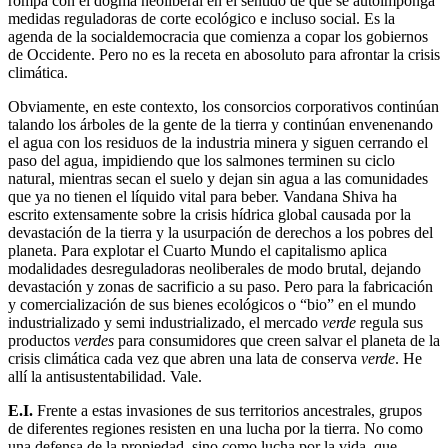
rompa con el dogma neoliberal en el sentido de que se autoimponga
medidas reguladoras de corte ecológico e incluso social. Es la
agenda de la socialdemocracia que comienza a copar los gobiernos
de Occidente. Pero no es la receta en abosoluto para afrontar la crisis
climática.
Obviamente, en este contexto, los consorcios corporativos continúan
talando los árboles de la gente de la tierra y continúan envenenando
el agua con los residuos de la industria minera y siguen cerrando el
paso del agua, impidiendo que los salmones terminen su ciclo
natural, mientras secan el suelo y dejan sin agua a las comunidades
que ya no tienen el líquido vital para beber. Vandana Shiva ha
escrito extensamente sobre la crisis hídrica global causada por la
devastación de la tierra y la usurpación de derechos a los pobres del
planeta. Para explotar el Cuarto Mundo el capitalismo aplica
modalidades desreguladoras neoliberales de modo brutal, dejando
devastación y zonas de sacrificio a su paso. Pero para la fabricación
y comercialización de sus bienes ecológicos o “bio” en el mundo
industrializado y semi industrializado, el mercado
verde
regula sus
productos
verdes
para consumidores que creen salvar el planeta de la
crisis climática cada vez que abren una lata de conserva
verde
. He
allí la antisustentabilidad. Vale.
E.I.
Frente a estas invasiones de sus territorios ancestrales, grupos
de diferentes regiones resisten en una lucha por la tierra. No como
una defensa de la propiedad, sino como lucha por la vida, que