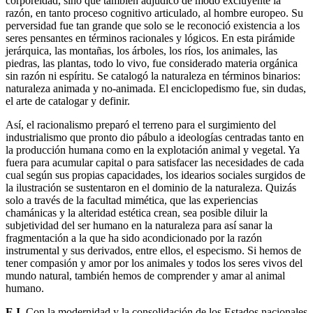
corporeidad, sino que también adjudicó de modo excluyente la
razón, en tanto proceso cognitivo articulado, al hombre europeo. Su
perversidad fue tan grande que solo se le reconoció existencia a los
seres pensantes en términos racionales y lógicos. En esta pirámide
jerárquica, las montañas, los árboles, los ríos, los animales, las
piedras, las plantas, todo lo vivo, fue considerado materia orgánica
sin razón ni espíritu. Se catalogó la naturaleza en términos binarios:
naturaleza animada y no-animada. El enciclopedismo fue, sin dudas,
el arte de catalogar y definir.
Así, el racionalismo preparó el terreno para el surgimiento del
industrialismo que pronto dio pábulo a ideologías centradas tanto en
la producción humana como en la explotación animal y vegetal. Ya
fuera para acumular capital o para satisfacer las necesidades de cada
cual según sus propias capacidades, los idearios sociales surgidos de
la ilustración se sustentaron en el dominio de la naturaleza. Quizás
solo a través de la facultad mimética, que las experiencias
chamánicas y la alteridad estética crean, sea posible diluir la
subjetividad del ser humano en la naturaleza para así sanar la
fragmentación a la que ha sido acondicionado por la razón
instrumental y sus derivados, entre ellos, el especismo. Si hemos de
tener compasión y amor por los animales y todos los seres vivos del
mundo natural, también hemos de comprender y amar al animal
humano.
E.I.
Con la modernidad y la consolidación de los Estados nacionales