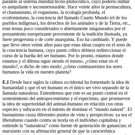
paralelo al sistema mundial tecno-plutocrático, cuyo poderío militar
es aniquilante e inconmensurable. Hace veinte años la permacultura,
el chamanismo, el veganismo, la ecología profunda, el
ecofeminismo, la conciencia del llamado Cuarto Mundo (el de los
pueblos indígenas), los derechos de los animales y de la Tierra, etc.,
eran temas poco considerados o abiertamente ninguneados por el
pensamiento europeizante proveniente de la tradición ilustrada, ya
fuere progresista o de corte anarquista. Eso ha cambiado. Y puede
que lleve otros veinte años para que estas ideas cuajen en el seno de
la conciencia humana, cuyo punto crítico debiera redireccionar el
curso de la huella del ser humano. Por lo pronto, estamos donde
estamos y el dilema sigue siendo el mismo, ¿cómo estar en el
mundo?, o dicho de otro modo: ¿cómo continuaremos los seres
humanos la vida en nuestro planeta?
E.I
Desde hace siglos la cultura occidental ha fomentado la idea de
humanidad y que el ser humano es el único ser vivo separado de la
llamada naturaleza. Entendemos que este es un punto central en el
sostenimiento del antropocentrismo y el especismo, que promueven
la idea de superioridad del animal-humano en relación con otras
especies y subyacen en el intento de dominar el “mundo natural”. El
humanismo cruza diferentes puntos de vista y perspectivas: ya sea el
liberalismo cuando centra su teoría en el individuo capitalista y
entiende la “naturaleza” como fuente de generación de ganancias; el
marxismo con su afirmación general de que la característica