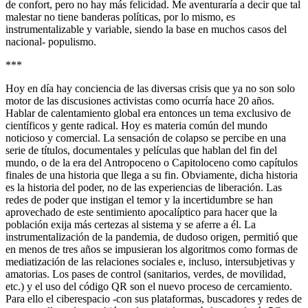
de confort, pero no hay más felicidad. Me aventuraría a decir que tal
malestar no tiene banderas políticas, por lo mismo, es
instrumentalizable y variable, siendo la base en muchos casos del
nacional- populismo.
***
Hoy en día hay conciencia de las diversas crisis que ya no son solo
motor de las discusiones activistas como ocurría hace 20 años.
Hablar de calentamiento global era entonces un tema exclusivo de
científicos y gente radical. Hoy es materia común del mundo
noticioso y comercial. La sensación de colapso se percibe en una
serie de títulos, documentales y películas que hablan del fin del
mundo, o de la era del Antropoceno o Capitoloceno como capítulos
finales de una historia que llega a su fin. Obviamente, dicha historia
es la historia del poder, no de las experiencias de liberación. Las
redes de poder que instigan el temor y la incertidumbre se han
aprovechado de este sentimiento apocalíptico para hacer que la
población exija más certezas al sistema y se aferre a él. La
instrumentalización de la pandemia, de dudoso origen, permitió que
en menos de tres años se impusieran los algoritmos como formas de
mediatización de las relaciones sociales e, incluso, intersubjetivas y
amatorias. Los pases de control (sanitarios, verdes, de movilidad,
etc.) y el uso del código QR son el nuevo proceso de cercamiento.
Para ello el ciberespacio -con sus plataformas, buscadores y redes de