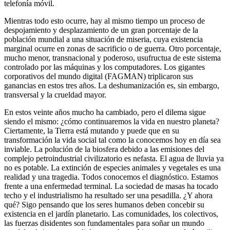
telefonía móvil.
Mientras todo esto ocurre, hay al mismo tiempo un proceso de
despojamiento y desplazamiento de un gran porcentaje de la
población mundial a una situación de miseria, cuya existencia
marginal ocurre en zonas de sacrificio o de guerra. Otro porcentaje,
mucho menor, transnacional y poderoso, usufructua de este sistema
controlado por las máquinas y los computadores. Los gigantes
corporativos del mundo digital (FAGMAN) triplicaron sus
ganancias en estos tres años. La deshumanización es, sin embargo,
transversal y la crueldad mayor.
En estos veinte años mucho ha cambiado, pero el dilema sigue
siendo el mismo: ¿cómo continuaremos la vida en nuestro planeta?
Ciertamente, la Tierra está mutando y puede que en su
transformación la vida social tal como la conocemos hoy en día sea
inviable. La polución de la biosfera debido a las emisiones del
complejo petroindustrial civilizatorio es nefasta. El agua de lluvia ya
no es potable. La extinción de especies animales y vegetales es una
realidad y una tragedia. Todos conocemos el diagnóstico. Estamos
frente a una enfermedad terminal. La sociedad de masas ha tocado
techo y el industrialismo ha resultado ser una pesadilla. ¿Y ahora
qué? Sigo pensando que los seres humanos deben concebir su
existencia en el jardín planetario. Las comunidades, los colectivos,
las fuerzas disidentes son fundamentales para soñar un mundo