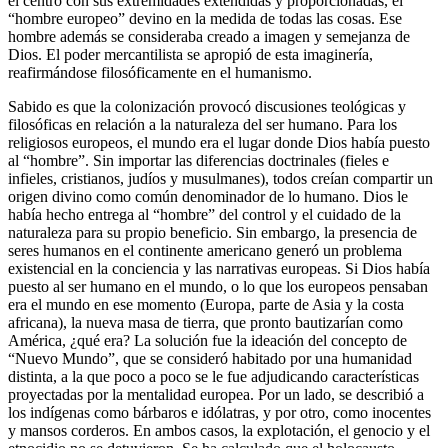
el centro con sus extremidades extendidas y proporcionadas, el
“hombre europeo” devino en la medida de todas las cosas. Ese
hombre además se consideraba creado a imagen y semejanza de
Dios. El poder mercantilista se apropió de esta imaginería,
reafirmándose filosóficamente en el humanismo.
Sabido es que la colonización provocó discusiones teológicas y
filosóficas en relación a la naturaleza del ser humano. Para los
religiosos europeos, el mundo era el lugar donde Dios había puesto
al “hombre”. Sin importar las diferencias doctrinales (fieles e
infieles, cristianos, judíos y musulmanes), todos creían compartir un
origen divino como común denominador de lo humano. Dios le
había hecho entrega al “hombre” del control y el cuidado de la
naturaleza para su propio beneficio. Sin embargo, la presencia de
seres humanos en el continente americano generó un problema
existencial en la conciencia y las narrativas europeas. Si Dios había
puesto al ser humano en el mundo, o lo que los europeos pensaban
era el mundo en ese momento (Europa, parte de Asia y la costa
africana), la nueva masa de tierra, que pronto bautizarían como
América, ¿qué era? La solución fue la ideación del concepto de
“Nuevo Mundo”, que se consideró habitado por una humanidad
distinta, a la que poco a poco se le fue adjudicando características
proyectadas por la mentalidad europea. Por un lado, se describió a
los indígenas como bárbaros e idólatras, y por otro, como inocentes
y mansos corderos. En ambos casos, la explotación, el genocio y el