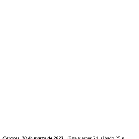
.
Caracas, 20 de marzo de 2023.
– Este viernes 24, sábado 25 y