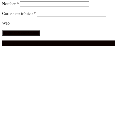
Nombre
*
Correo electrónico
*
Web
Compra aquí:
Qué grande ERA el cine