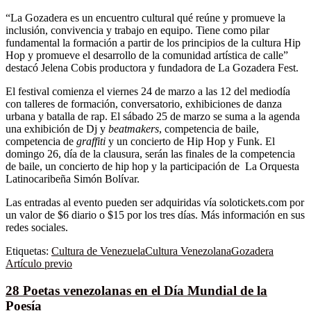
“La Gozadera es un encuentro cultural qué reúne y promueve la
inclusión, convivencia y trabajo en equipo. Tiene como pilar
fundamental la formación a partir de los principios de la cultura Hip
Hop y promueve el desarrollo de la comunidad artística de calle”
destacó Jelena Cobis productora y fundadora de La Gozadera Fest.
El festival comienza el viernes 24 de marzo a las 12 del mediodía
con talleres de formación, conversatorio, exhibiciones de danza
urbana y batalla de rap. El sábado 25 de marzo se suma a la agenda
una exhibición de Dj y
beatmakers
, competencia de baile,
competencia de
graffiti
y un concierto de Hip Hop y Funk. El
domingo 26, día de la clausura, serán las finales de la competencia
de baile, un concierto de hip hop y la participación de La Orquesta
Latinocaribeña Simón Bolívar.
Las entradas al evento pueden ser adquiridas vía solotickets.com por
un valor de $6 diario o $15 por los tres días. Más información en sus
redes sociales.
Etiquetas:
Cultura de Venezuela
Cultura Venezolana
Gozadera
Artículo previo
28 Poetas venezolanas en el Día Mundial de la
Poesía