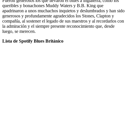
Fueron generosos los que llevaron el blues a Inglaterra, como los
queribles y bonachones Muddy Waters y B.B. King que
apadrinaron a unos muchachos inquietos y deslumbrados y han sido
generosos y profundamente agradecidos los Stones, Clapton y
compañía, al sostener el legado de sus maestros y al recordarlos con
la admiración y el siempre presente reconocimiento que, desde
luego, se merecen.
Lista de Spotify Blues Británico