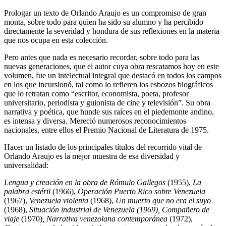
Prologar un texto de Orlando Araujo es un compromiso de gran
monta, sobre todo para quien ha sido su alumno y ha percibido
directamente la severidad y hondura de sus reflexiones en la materia
que nos ocupa en esta colección.
Pero antes que nada es necesario recordar, sobre todo para las
nuevas generaciones, que el autor cuya obra rescatamos hoy en este
volumen, fue un intelectual integral que destacó en todos los campos
en los que incursionó, tal como lo refieren los esbozos biográficos
que lo retratan como “escritor, economista, poeta, profesor
universitario, periodista y guionista de cine y televisión”. Su obra
narrativa y poética, que hunde sus raíces en el piedemonte andino,
es intensa y diversa. Mereció numerosos reconocimientos
nacionales, entre ellos el Premio Nacional de Literatura de 1975.
Hacer un listado de los principales títulos del recorrido vital de
Orlando Araujo es la mejor muestra de esa diversidad y
universalidad:
Lengua y creación en la obra de Rómulo Gallegos
(1955),
La
palabra estéril
(1966),
Operación Puerto Rico sobre Venezuela
(1967),
Venezuela violenta
(1968),
Un muerto que no era el suyo
(1968),
Situación industrial de Venezuela (1969), Compañero de
viaje
(1970)
, Narrativa venezolana contemporánea
(1972),