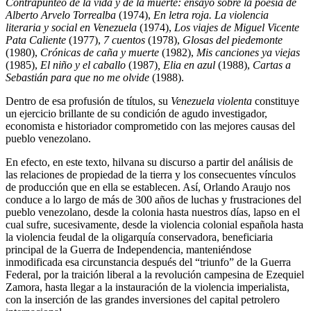
Contrapunteo de la vida y de la muerte: ensayo sobre la poesía de
Alberto Arvelo Torrealba
(1974),
En letra roja. La violencia
literaria y social en Venezuela
(1974),
Los viajes de Miguel Vicente
Pata Caliente
(1977),
7 cuentos
(1978),
Glosas del piedemonte
(1980),
Crónicas de caña y muerte
(1982),
Mis canciones ya viejas
(1985),
El niño y el caballo
(1987)
, Elia en azul
(1988),
Cartas a
Sebastián para que no me olvide
(1988).
Dentro de esa profusión de títulos, su
Venezuela violenta
constituye
un ejercicio brillante de su condición de agudo investigador,
economista e historiador comprometido con las mejores causas del
pueblo venezolano.
En efecto, en este texto, hilvana su discurso a partir del análisis de
las relaciones de propiedad de la tierra y los consecuentes vínculos
de producción que en ella se establecen. Así, Orlando Araujo nos
conduce a lo largo de más de 300 años de luchas y frustraciones del
pueblo venezolano, desde la colonia hasta nuestros días, lapso en el
cual sufre, sucesivamente, desde la violencia colonial española hasta
la violencia feudal de la oligarquía conservadora, beneficiaria
principal de la Guerra de Independencia, manteniéndose
inmodificada esa circunstancia después del “triunfo” de la Guerra
Federal, por la traición liberal a la revolución campesina de Ezequiel
Zamora, hasta llegar a la instauración de la violencia imperialista,
con la inserción de las grandes inversiones del capital petrolero