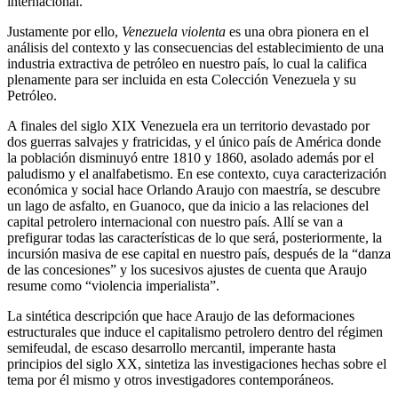
internacional.
Justamente por ello,
Venezuela violenta
es una obra pionera en el
análisis del contexto y las consecuencias del establecimiento de una
industria extractiva de petróleo en nuestro país, lo cual la califica
plenamente para ser incluida en esta Colección Venezuela y su
Petróleo.
A finales del siglo XIX Venezuela era un territorio devastado por
dos guerras salvajes y fratricidas, y el único país de América donde
la población disminuyó entre 1810 y 1860, asolado además por el
paludismo y el analfabetismo. En ese contexto, cuya caracterización
económica y social hace Orlando Araujo con maestría, se descubre
un lago de asfalto, en Guanoco, que da inicio a las relaciones del
capital petrolero internacional con nuestro país. Allí se van a
prefigurar todas las características de lo que será, posteriormente, la
incursión masiva de ese capital en nuestro país, después de la “danza
de las concesiones” y los sucesivos ajustes de cuenta que Araujo
resume como “violencia imperialista”.
La sintética descripción que hace Araujo de las deformaciones
estructurales que induce el capitalismo petrolero dentro del régimen
semifeudal, de escaso desarrollo mercantil, imperante hasta
principios del siglo XX, sintetiza las investigaciones hechas sobre el
tema por él mismo y otros investigadores contemporáneos.