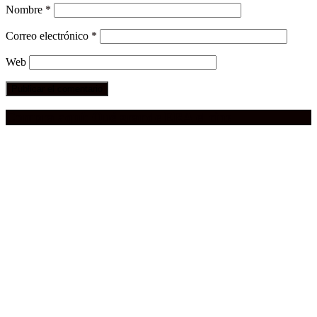
Nombre
*
Correo electrónico
*
Web
Compra aquí:
Qué grande ERA el cine