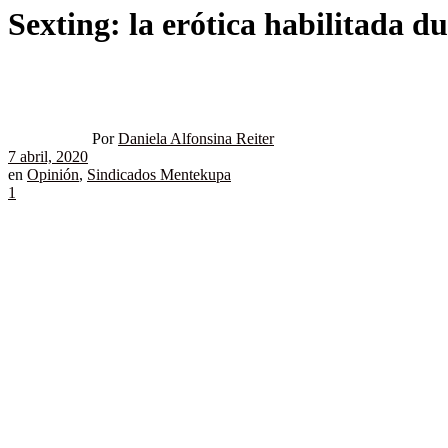
Sexting: la erótica habilitada d
Por
Daniela Alfonsina Reiter
7 abril, 2020
en
Opinión
,
Sindicados Mentekupa
1