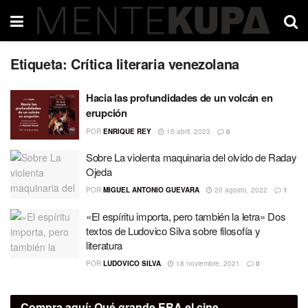
Etiqueta:
Crítica literaria venezolana
Hacia las profundidades de un volcán en
erupción
POR
ENRIQUE REY
15 abril, 2023
0
Sobre La violenta maquinaria del olvido de Raday
Ojeda
POR
MIGUEL ANTONIO GUEVARA
20 agosto, 2022
1
«El espíritu importa, pero también la letra» Dos
textos de Ludovico Silva sobre filosofía y
literatura
POR
LUDOVICO SILVA
18 noviembre, 2021
0
Compra aquí:
Qué grande ERA el cine