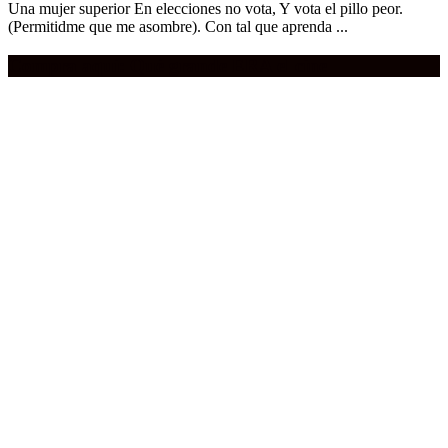
Una mujer superior En elecciones no vota, Y vota el pillo peor.
(Permitidme que me asombre). Con tal que aprenda ...
Compra aquí:
Qué grande ERA el cine