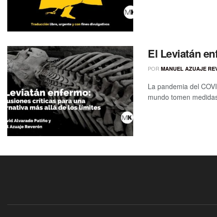
El Leviatán e
POR
MANUEL AZUAJE RE
La pandemia del COVID
mundo tomen medidas re