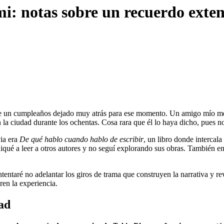
: notas sobre un recuerdo exte
de un cumpleaños dejado muy atrás para ese momento. Un amigo mío me l
 la ciudad durante los ochentas. Cosa rara que él lo haya dicho, pues no
via era
De qué hablo cuando hablo de escribir
, un libro donde intercal
ediqué a leer a otros autores y no seguí explorando sus obras. También 
Intentaré no adelantar los giros de trama que construyen la narrativa y r
ren la experiencia.
ad