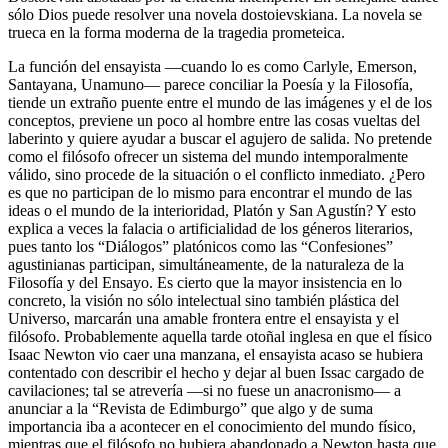
sólo Dios puede resolver una novela dostoievskiana. La novela se
trueca en la forma moderna de la tragedia prometeica.
La función del ensayista —cuando lo es como Carlyle, Emerson,
Santayana, Unamuno— parece conciliar la Poesía y la Filosofía,
tiende un extraño puente entre el mundo de las imágenes y el de los
conceptos, previene un poco al hombre entre las cosas vueltas del
laberinto y quiere ayudar a buscar el agujero de salida. No pretende
como el filósofo ofrecer un sistema del mundo intemporalmente
válido, sino procede de la situación o el conflicto inmediato. ¿Pero
es que no participan de lo mismo para encontrar el mundo de las
ideas o el mundo de la interioridad, Platón y San Agustín? Y esto
explica a veces la falacia o artificialidad de los géneros literarios,
pues tanto los “Diálogos” platónicos como las “Confesiones”
agustinianas participan, simultáneamente, de la naturaleza de la
Filosofía y del Ensayo. Es cierto que la mayor insistencia en lo
concreto, la visión no sólo intelectual sino también plástica del
Universo, marcarán una amable frontera entre el ensayista y el
filósofo. Probablemente aquella tarde otoñal inglesa en que el físico
Isaac Newton vio caer una manzana, el ensayista acaso se hubiera
contentado con describir el hecho y dejar al buen Issac cargado de
cavilaciones; tal se atrevería —si no fuese un anacronismo— a
anunciar a la “Revista de Edimburgo” que algo y de suma
importancia iba a acontecer en el conocimiento del mundo físico,
mientras que el filósofo no hubiera abandonado a Newton hasta que