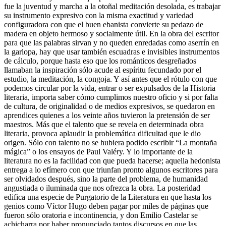
fue la juventud y marcha a la otoñal meditación desolada, es trabajar
su instrumento expresivo con la misma exactitud y variedad
configuradora con que el buen ebanista convierte su pedazo de
madera en objeto hermoso y socialmente útil. En la obra del escritor
para que las palabras sirvan y no queden enredadas como aserrín en
la garlopa, hay que usar también escuadras e invisibles instrumentos
de cálculo, porque hasta eso que los románticos desgreñados
llamaban la inspiración sólo acude al espíritu fecundado por el
estudio, la meditación, la congoja. Y así antes que el rótulo con que
podemos circular por la vida, entrar o ser expulsados de la Historia
literaria, importa saber cómo cumplimos nuestro oficio y si por falta
de cultura, de originalidad o de medios expresivos, se quedaron en
aprendices quienes a los veinte años tuvieron la pretensión de ser
maestros. Más que el talento que se revela en determinada obra
literaria, provoca aplaudir la problemática dificultad que le dio
origen. Sólo con talento no se hubiera podido escribir “La montaña
mágica” o los ensayos de Paul Valéry. Y lo importante de la
literatura no es la facilidad con que pueda hacerse; aquella hedonista
entrega a lo efímero con que triunfan pronto algunos escritores para
ser olvidados después, sino la parte del problema, de humanidad
angustiada o iluminada que nos ofrezca la obra. La posteridad
edifica una especie de Purgatorio de la Literatura en que hasta los
genios como Víctor Hugo deben pagar por miles de páginas que
fueron sólo oratoria e incontinencia, y don Emilio Castelar se
achicharra por haber pronunciado tantos discursos en que las