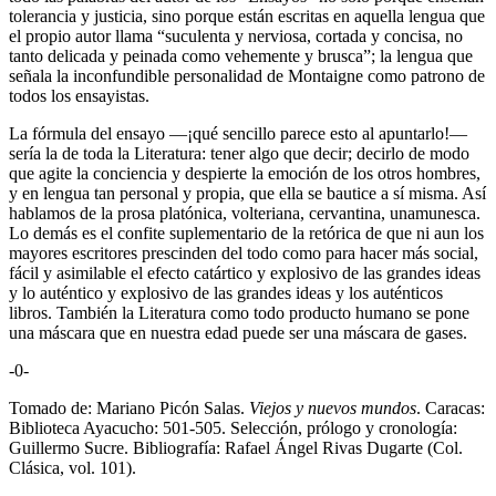
tolerancia y justicia, sino porque están escritas en aquella lengua que
el propio autor llama “suculenta y nerviosa, cortada y concisa, no
tanto delicada y peinada como vehemente y brusca”; la lengua que
señala la inconfundible personalidad de Montaigne como patrono de
todos los ensayistas.
La fórmula del ensayo —¡qué sencillo parece esto al apuntarlo!—
sería la de toda la Literatura: tener algo que decir; decirlo de modo
que agite la conciencia y despierte la emoción de los otros hombres,
y en lengua tan personal y propia, que ella se bautice a sí misma. Así
hablamos de la prosa platónica, volteriana, cervantina, unamunesca.
Lo demás es el confite suplementario de la retórica de que ni aun los
mayores escritores prescinden del todo como para hacer más social,
fácil y asimilable el efecto catártico y explosivo de las grandes ideas
y lo auténtico y explosivo de las grandes ideas y los auténticos
libros. También la Literatura como todo producto humano se pone
una máscara que en nuestra edad puede ser una máscara de gases.
-0-
Tomado de: Mariano Picón Salas.
Viejos y nuevos mundos
. Caracas:
Biblioteca Ayacucho: 501-505. Selección, prólogo y cronología:
Guillermo Sucre. Bibliografía: Rafael Ángel Rivas Dugarte (Col.
Clásica, vol. 101).