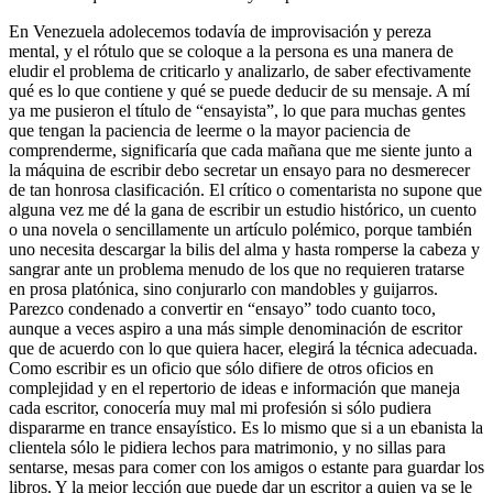
En Venezuela adolecemos todavía de improvisación y pereza
mental, y el rótulo que se coloque a la persona es una manera de
eludir el problema de criticarlo y analizarlo, de saber efectivamente
qué es lo que contiene y qué se puede deducir de su mensaje. A mí
ya me pusieron el título de “ensayista”, lo que para muchas gentes
que tengan la paciencia de leerme o la mayor paciencia de
comprenderme, significaría que cada mañana que me siente junto a
la máquina de escribir debo secretar un ensayo para no desmerecer
de tan honrosa clasificación. El crítico o comentarista no supone que
alguna vez me dé la gana de escribir un estudio histórico, un cuento
o una novela o sencillamente un artículo polémico, porque también
uno necesita descargar la bilis del alma y hasta romperse la cabeza y
sangrar ante un problema menudo de los que no requieren tratarse
en prosa platónica, sino conjurarlo con mandobles y guijarros.
Parezco condenado a convertir en “ensayo” todo cuanto toco,
aunque a veces aspiro a una más simple denominación de escritor
que de acuerdo con lo que quiera hacer, elegirá la técnica adecuada.
Como escribir es un oficio que sólo difiere de otros oficios en
complejidad y en el repertorio de ideas e información que maneja
cada escritor, conocería muy mal mi profesión si sólo pudiera
dispararme en trance ensayístico. Es lo mismo que si a un ebanista la
clientela sólo le pidiera lechos para matrimonio, y no sillas para
sentarse, mesas para comer con los amigos o estante para guardar los
libros. Y la mejor lección que puede dar un escritor a quien ya se le