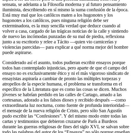
sensata, se adelanta a la Filosofía moderna y al futuro pensamiento
iluminista, describiendo en sí mismo la suma confusión de la época.
Está muy mal que los católicos maten a los hugonotes y los
hugonotes a los católicos, pues ninguna religión debe ser
exterminadora, es la muy sencilla verdad que deduce cuando al
volver a casa, cargado de las trágicas noticias de la calle y sintiendo
de nuevo las incómodas punzadas de su mal de piedra, reflexiona
junto a su escritorio y relee a Tácito —quien vio carnicerías y
violencias parecidas— para explicar a qué norma mejor del hombre
puede aspirarse.
Considerado así el asunto, todos pudieran escribir ensayos porque
todos han contemplado injusticias, pero aparte de que el campo del
ensayo no es exclusivamente ético y ni el más vigoroso sindicato de
ensayistas aspiraría a cambiar de pronto las múltiples torpezas y
atropellos de la especie humana, el problema se transforma en el
específico de la Literatura que es como las cosas se dicen. Muchos
jóvenes se habrían perdido en las calles de Cartago, amado a las
cortesanas, adorado a los falsos dioses y recibido después —como
extraordinaria luz nocturna, como fuente de profunda interioridad—
el mensaje de la nueva religión de Cristo, pero sólo San Agustín
pudo escribir las “Confesiones”. Y del mismo modo entre todas las
cartas y testimonios que debieron cruzarse de París a Burdeos
durante las guerras religiosas de fines del siglo XVI, se salvan sobre
todo las palabras del autor de los “Ensayos” no sólo porque enseñan