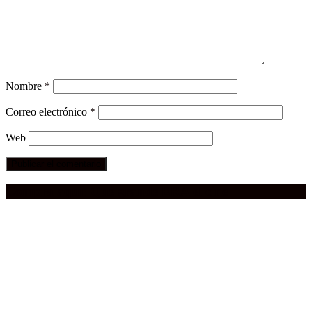
Nombre
*
Correo electrónico
*
Web
Compra aquí:
Qué grande ERA el cine