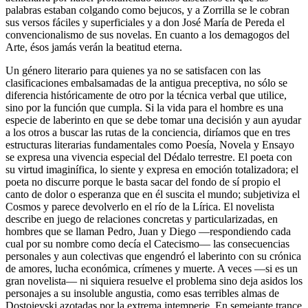
palabras estaban colgando como bejucos, y a Zorrilla se le cobran
sus versos fáciles y superficiales y a don José María de Pereda el
convencionalismo de sus novelas. En cuanto a los demagogos del
Arte, ésos jamás verán la beatitud eterna.
Un género literario para quienes ya no se satisfacen con las
clasificaciones embalsamadas de la antigua preceptiva, no sólo se
diferencia históricamente de otro por la técnica verbal que utilice,
sino por la función que cumpla. Si la vida para el hombre es una
especie de laberinto en que se debe tomar una decisión y aun ayudar
a los otros a buscar las rutas de la conciencia, diríamos que en tres
estructuras literarias fundamentales como Poesía, Novela y Ensayo
se expresa una vivencia especial del Dédalo terrestre. El poeta con
su virtud imaginífica, lo siente y expresa en emoción totalizadora; el
poeta no discurre porque le basta sacar del fondo de sí propio el
canto de dolor o esperanza que en él suscita el mundo; subjetiviza el
Cosmos y parece devolverlo en el río de la Lírica. El novelista
describe en juego de relaciones concretas y particularizadas, en
hombres que se llaman Pedro, Juan y Diego —respondiendo cada
cual por su nombre como decía el Catecismo— las consecuencias
personales y aun colectivas que engendró el laberinto con su crónica
de amores, lucha económica, crímenes y muerte. A veces —si es un
gran novelista— ni siquiera resuelve el problema sino deja asidos los
personajes a su insoluble angustia, como esas terribles almas de
Dostoievski azotadas por la extrema intemperie. En semejante trance